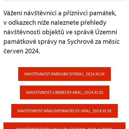
Vážení návštěvníci a příznivci památek,
v odkazech níže naleznete přehledy
návštěvnosti objektů ve správě Územní
památkové správy na Sychrově za měsíc
červen 2024.
NAVSTEVNOST-PARDUBICKYKRAJ_2024.XLSX
NAVSTEVNOST-LIBERECKY-KRAJ_2024.XLSX
NAVSTEVNOST-KRALOVEHRADECKY-KRAJ_2024.XLSX