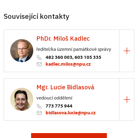
Související kontakty
PhDr. Miloš Kadlec
ředitel/ka územní památkové správy
482 360 003, 603 105 335
kadlec.milos@npu.cz
ÚPS na Sychrově
Mgr. Lucie Bidlasová
3/, Sychrov 3
vedoucí oddělení
773 775 944
bidlasova.lucie@npu.cz
ÚPS na Sychrově
Zámecký park 1/, Slatiňany