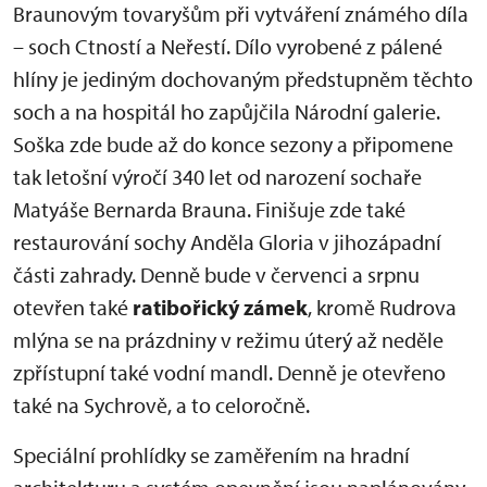
Braunovým tovaryšům při vytváření známého díla
– soch Ctností a Neřestí. Dílo vyrobené z pálené
hlíny je jediným dochovaným předstupněm těchto
soch a na hospitál ho zapůjčila Národní galerie.
Soška zde bude až do konce sezony a připomene
tak letošní výročí 340 let od narození sochaře
Matyáše Bernarda Brauna. Finišuje zde také
restaurování sochy Anděla Gloria v jihozápadní
části zahrady. Denně bude v červenci a srpnu
otevřen také
ratibořický zámek
, kromě Rudrova
mlýna se na prázdniny v režimu úterý až neděle
zpřístupní také vodní mandl. Denně je otevřeno
také na Sychrově, a to celoročně.
Speciální prohlídky se zaměřením na hradní