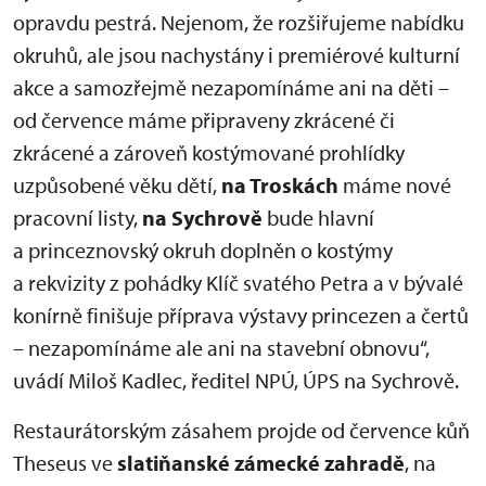
opravdu pestrá. Nejenom, že rozšiřujeme nabídku
okruhů, ale jsou nachystány i premiérové kulturní
akce a samozřejmě nezapomínáme ani na děti –
od července máme připraveny zkrácené či
zkrácené a zároveň kostýmované prohlídky
uzpůsobené věku dětí,
na Troskách
máme nové
pracovní listy,
na Sychrově
bude hlavní
a princeznovský okruh doplněn o kostýmy
a rekvizity z pohádky Klíč svatého Petra a v bývalé
konírně finišuje příprava výstavy princezen a čertů
– nezapomínáme ale ani na stavební obnovu“,
uvádí Miloš Kadlec, ředitel NPÚ, ÚPS na Sychrově.
Restaurátorským zásahem projde od července kůň
Theseus ve
slatiňanské zámecké zahradě
, na