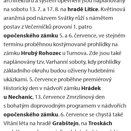
architekturu a systém opevnění jsou naplánovány
na sobotu 13. 7. a 17. 8. na
hradě Litice
. Květinová
aranžmá pod názvem Svátky růží s námětem
postav z Večerníčků provoní 1. patro
opočenského zámku
5. a 6. července, ve stejném
termínu proběhnou kostýmované prohlídky na
zámku
Hrubý Rohozec
u Turnova. Zde jsou také
naplánovány tzv. Varhanní soboty, kdy prohlídky
základního okruhu budou oživeny hudebními
ukázkami. 5. července proběhne premiérový
Historický den v nádvoří zámku
Hrádek
u Nechanic
, 13. července Zmrzlinový den
s bohatým doprovodným programem v nádvořích
opočenského zámku
. 6. července se chystá také
Vítání léta na hradě
Grabštejn
, na
Troskách