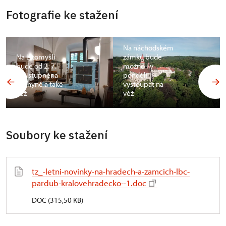
Fotografie ke stažení
Na náchodském
Na Litomyšli
zámku bude
bude od 2. 7.
možno i v
zpřístupněna
pondělí
kuchyně a také
vystoupat na
věž
věž
Soubory ke stažení
tz_-letni-novinky-na-hradech-a-zamcich-lbc-
pardub-kralovehradecko--1.doc
DOC (315,50 KB)