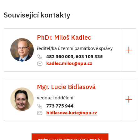
Související kontakty
PhDr. Miloš Kadlec
ředitel/ka územní památkové správy
482 360 003, 603 105 335
kadlec.milos@npu.cz
ÚPS na Sychrově
Mgr. Lucie Bidlasová
3/, Sychrov 3
vedoucí oddělení
773 775 944
bidlasova.lucie@npu.cz
ÚPS na Sychrově
Zámecký park 1/, Slatiňany