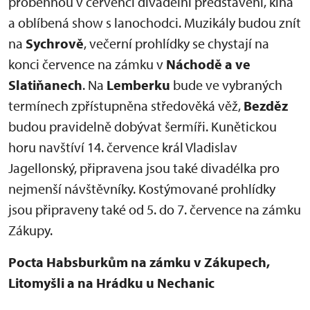
proběhnou v červenci divadelní představení, kina
a oblíbená show s lanochodci. Muzikály budou znít
na
Sychrově
, večerní prohlídky se chystají na
konci července na zámku v
Náchodě a ve
Slatiňanech
. Na
Lemberku
bude ve vybraných
termínech zpřístupněna středověká věž,
Bezděz
budou pravidelně dobývat šermíři. Kunětickou
horu navštíví 14. července král Vladislav
Jagellonský, připravena jsou také divadélka pro
nejmenší návštěvníky. Kostýmované prohlídky
jsou připraveny také od 5. do 7. července na zámku
Zákupy.
Pocta Habsburkům na zámku v Zákupech,
Litomyšli a na Hrádku u Nechanic