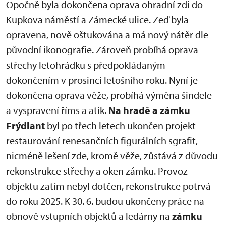
Opočně byla dokončena oprava ohradní zdi do
Kupkova náměstí a Zámecké ulice. Zeď byla
opravena, nově oštukována a má nový nátěr dle
původní ikonografie. Zároveň probíhá oprava
střechy letohrádku s předpokládaným
dokončením v prosinci letošního roku. Nyní je
dokončena oprava věže, probíhá výměna šindele
a vyspravení říms a atik.
Na hradě a zámku
Frýdlant
byl po třech letech ukončen projekt
restaurování renesančních figurálních sgrafit,
nicméně lešení zde, kromě věže, zůstává z důvodu
rekonstrukce střechy a oken zámku. Provoz
objektu zatím nebyl dotčen, rekonstrukce potrvá
do roku 2025. K 30. 6. budou ukončeny práce na
obnově vstupních objektů a ledárny na
zámku