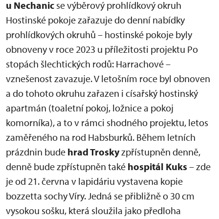
u Nechanic
se výběrový prohlídkový okruh
Hostinské pokoje zařazuje do denní nabídky
prohlídkových okruhů – hostinské pokoje byly
obnoveny v roce 2023 u příležitosti projektu Po
stopách šlechtických rodů: Harrachové –
vznešenost zavazuje. V letošním roce byl obnoven
a do tohoto okruhu zařazen i císařský hostinský
apartmán (toaletní pokoj, ložnice a pokoj
komorníka), a to v rámci shodného projektu, letos
zaměřeného na rod Habsburků. Během letních
prázdnin bude
hrad Trosky
zpřístupněn denně,
denně bude zpřístupněn také
hospitál Kuks
– zde
je od 21. června v lapidáriu vystavena kopie
bozzetta sochy Víry. Jedná se přibližně o 30 cm
vysokou sošku, která sloužila jako předloha