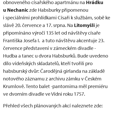
obnoveného císařského apartmánu na
Hrádku
u Nechanic
zde Habsburky připomenou
i speciálními prohlídkami Císaři k službám, sobě ke
slávě 20. července a 17. srpna. Na
Litomyšli
je
připomínáno výročí 135 let od návštěvy císaře
Františka Josefa I. a tuto návštěvu akcentuje 23.
července představení v zámeckém divadle -
Hudba a tanec u dvora Habsburků. Bude uvedeno
dílo vídeňských skladatelů, kteří tvořili pro
habsburský dvůr: Čarodějná girlanda na základě
notového záznamu z archivu zámku v Českém
Krumlově. Tento balet -pantomima měl premiéru
ve dvorním divadle ve Vídni roku 1757.
Přehled všech plánovaných akcí naleznete zde: