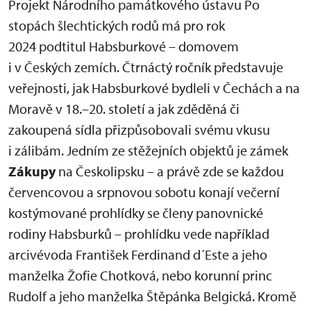
Projekt Národního památkového ústavu Po
stopách šlechtických rodů má pro rok
2024 podtitul Habsburkové – domovem
i v Českých zemích. Čtrnáctý ročník představuje
veřejnosti, jak Habsburkové bydleli v Čechách a na
Moravě v 18.–20. století a jak zděděná či
zakoupená sídla přizpůsobovali svému vkusu
i zálibám. Jedním ze stěžejních objektů je zámek
Zákupy
na Českolipsku – a právě zde se každou
červencovou a srpnovou sobotu konají večerní
kostýmované prohlídky se členy panovnické
rodiny Habsburků – prohlídku vede například
arcivévoda František Ferdinand d´Este a jeho
manželka Žofie Chotková, nebo korunní princ
Rudolf a jeho manželka Štěpánka Belgická. Kromě