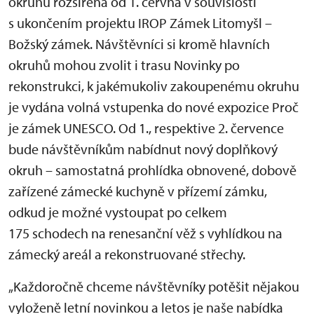
okruhů rozšířena od 1. června v souvislosti
s ukončením projektu IROP Zámek Litomyšl –
Božský zámek. Návštěvníci si kromě hlavních
okruhů mohou zvolit i trasu Novinky po
rekonstrukci, k jakémukoliv zakoupenému okruhu
je vydána volná vstupenka do nové expozice Proč
je zámek UNESCO. Od 1., respektive 2. července
bude návštěvníkům nabídnut nový doplňkový
okruh – samostatná prohlídka obnovené, dobově
zařízené zámecké kuchyně v přízemí zámku,
odkud je možné vystoupat po celkem
175 schodech na renesanční věž s vyhlídkou na
zámecký areál a rekonstruované střechy.
„Každoročně chceme návštěvníky potěšit nějakou
vyloženě letní novinkou a letos je naše nabídka