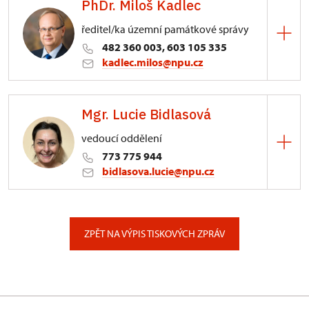
PhDr. Miloš Kadlec
ředitel/ka územní památkové správy
482 360 003, 603 105 335
kadlec.milos@npu.cz
ÚPS na Sychrově
Mgr. Lucie Bidlasová
3/, Sychrov 3
vedoucí oddělení
773 775 944
bidlasova.lucie@npu.cz
ÚPS na Sychrově
Zámecký park 1/, Slatiňany
ZPĚT NA VÝPIS TISKOVÝCH ZPRÁV