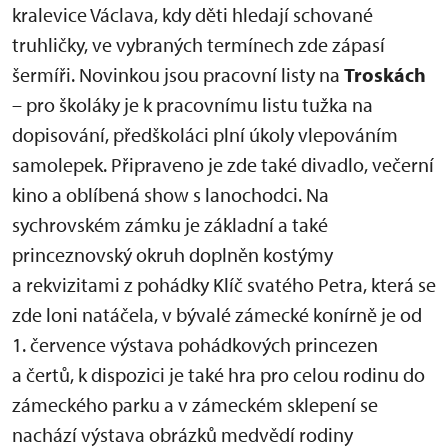
kralevice Václava, kdy děti hledají schované
truhličky, ve vybraných termínech zde zápasí
šermíři. Novinkou jsou pracovní listy na
Troskách
– pro školáky je k pracovnímu listu tužka na
dopisování, předškoláci plní úkoly vlepováním
samolepek. Připraveno je zde také divadlo, večerní
kino a oblíbená show s lanochodci. Na
sychrovském zámku je základní a také
princeznovský okruh doplněn kostýmy
a rekvizitami z pohádky Klíč svatého Petra, která se
zde loni natáčela, v bývalé zámecké konírně je od
1. července výstava pohádkových princezen
a čertů, k dispozici je také hra pro celou rodinu do
zámeckého parku a v zámeckém sklepení se
nachází výstava obrázků medvědí rodiny