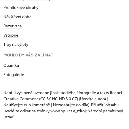
Prohlídkové okruhy
Návštěvní doba
Rezervace
Vstupné
Tipy na výlety
MOHLO BY VÁS ZAJÍMAT
O zámku
Fotogalerie
Není-li výslovně uvedeno jinak, podléhají fotografie a texty
licenci
Creative Commons
(CC BY-NC-ND 3.0 CZ) (Uveďte autora |
Neužívejte dílo komerčně | Nezasahujte do díla). Při užití obsahu
uvádějte odkaz na stránky www.npu.cz a „zdroj: Národní památkový
ústav“