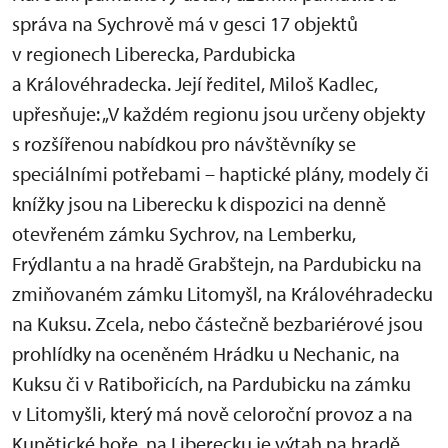
správa na Sychrově má v gesci 17 objektů
v regionech Liberecka, Pardubicka
a Královéhradecka. Její ředitel, Miloš Kadlec,
upřesňuje: „V každém regionu jsou určeny objekty
s rozšířenou nabídkou pro návštěvníky se
speciálními potřebami – haptické plány, modely či
knížky jsou na Liberecku k dispozici na denně
otevřeném zámku Sychrov, na Lemberku,
Frýdlantu a na hradě Grabštejn, na Pardubicku na
zmiňovaném zámku Litomyšl, na Královéhradecku
na Kuksu. Zcela, nebo částečně bezbariérové jsou
prohlídky na oceněném Hrádku u Nechanic, na
Kuksu či v Ratibořicích, na Pardubicku na zámku
v Litomyšli, který má nově celoroční provoz a na
Kunětické hoře, na Liberecku je výtah na hradě