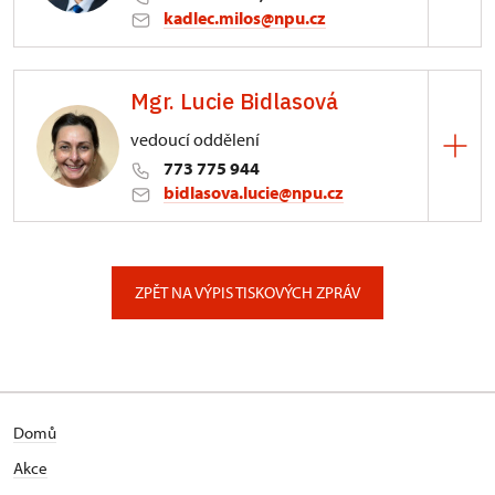
kadlec.milos@npu.cz
ÚPS na Sychrově
Mgr. Lucie Bidlasová
3/, Sychrov 3
vedoucí oddělení
773 775 944
bidlasova.lucie@npu.cz
ÚPS na Sychrově
Zámecký park 1/, Slatiňany
ZPĚT NA VÝPIS TISKOVÝCH ZPRÁV
Domů
Akce