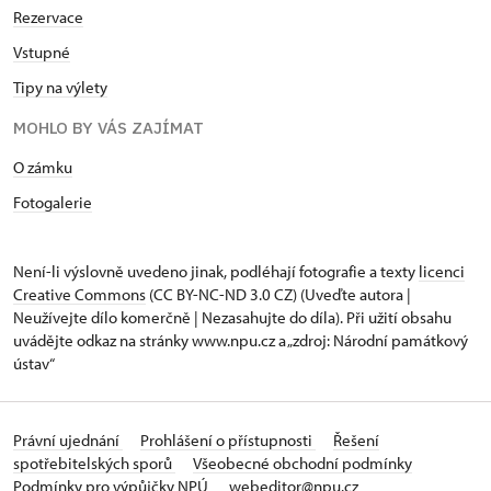
Rezervace
Vstupné
Tipy na výlety
MOHLO BY VÁS ZAJÍMAT
O zámku
Fotogalerie
Není-li výslovně uvedeno jinak, podléhají fotografie a texty
licenci
Creative Commons
(CC BY-NC-ND 3.0 CZ) (Uveďte autora |
Neužívejte dílo komerčně | Nezasahujte do díla). Při užití obsahu
uvádějte odkaz na stránky www.npu.cz a „zdroj: Národní památkový
ústav“
Právní ujednání
Prohlášení o přístupnosti
Řešení
spotřebitelských sporů
Všeobecné obchodní podmínky
Podmínky pro výpůjčky NPÚ
webeditor@npu.cz