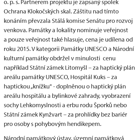
o. p. s. Partnerem projektu je zapsaný spolek
Ochrana Klokočských skal. Záštitu nad tímto
konáním převzala Stálá komise Senátu pro rozvoj
venkova. Památky a lokality nominuje veřejnost
a pouze veřejnost také hlasuje, cena je udílena od
roku 2015. V kategorii Památky UNESCO a Národní
kulturní památky obdržel v minulosti cenu
například Státní zámek Litomyšl – za haptický plán
areálu památky UNESCO, Hospitál Kuks – za
haptickou „knížku" - doplněnou o haptický plán
areálu hospitálu a bylinkové zahrady, vyobrazení
sochy Lehkomyslnosti a erbu rodu Šporků nebo
Státní zámek Kynžvart – za prohlídky bez bariér
pro osoby s pohybovým hendikepem.
Národní památkový ústav, územní památková