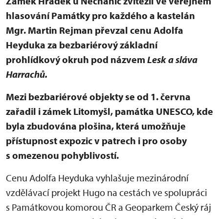
Zámek Hrádek u Nechanic zvítězil ve veřejném
hlasování Památky pro každého a kastelán
Mgr. Martin Rejman převzal cenu Adolfa
Heyduka za bezbariérový základní
prohlídkový okruh pod názvem
Lesk a sláva
Harrachů.
Mezi bezbariérové objekty se od 1. června
zařadil i zámek Litomyšl, památka UNESCO, kde
byla zbudována plošina, která umožňuje
přístupnost expozic v patrech i pro osoby
s omezenou pohyblivostí.
Cenu Adolfa Heyduka vyhlašuje mezinárodní
vzdělávací projekt Hugo na cestách ve spolupráci
s Památkovou komorou ČR a Geoparkem Český ráj