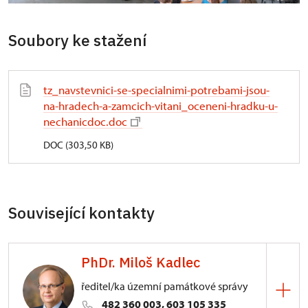
Soubory ke stažení
tz_navstevnici-se-specialnimi-potrebami-jsou-
na-hradech-a-zamcich-vitani_oceneni-hradku-u-
nechanicdoc.doc
DOC (303,50 KB)
Související kontakty
PhDr. Miloš Kadlec
ředitel/ka územní památkové správy
482 360 003, 603 105 335