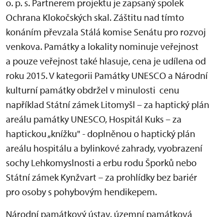
o. p. s. Partnerem projektu je zapsaný spolek
Ochrana Klokočských skal. Záštitu nad tímto
konáním převzala Stálá komise Senátu pro rozvoj
venkova. Památky a lokality nominuje veřejnost
a pouze veřejnost také hlasuje, cena je udílena od
roku 2015. V kategorii Památky UNESCO a Národní
kulturní památky obdržel v minulosti cenu
například Státní zámek Litomyšl – za haptický plán
areálu památky UNESCO, Hospitál Kuks – za
haptickou „knížku" - doplněnou o haptický plán
areálu hospitálu a bylinkové zahrady, vyobrazení
sochy Lehkomyslnosti a erbu rodu Šporků nebo
Státní zámek Kynžvart – za prohlídky bez bariér
pro osoby s pohybovým hendikepem.
Národní památkový ústav, územní památková