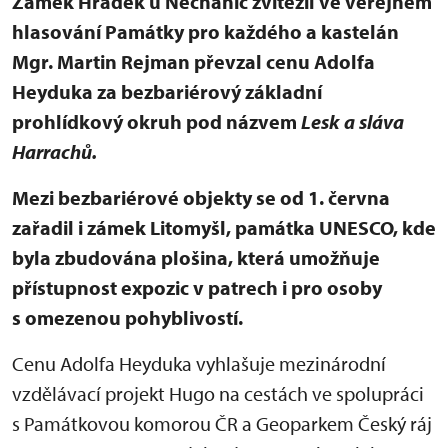
Zámek Hrádek u Nechanic zvítězil ve veřejném
hlasování Památky pro každého a kastelán
Mgr. Martin Rejman převzal cenu Adolfa
Heyduka za bezbariérový základní
prohlídkový okruh pod názvem
Lesk a sláva
Harrachů.
Mezi bezbariérové objekty se od 1. června
zařadil i zámek Litomyšl, památka UNESCO, kde
byla zbudována plošina, která umožňuje
přístupnost expozic v patrech i pro osoby
s omezenou pohyblivostí.
Cenu Adolfa Heyduka vyhlašuje mezinárodní
vzdělávací projekt Hugo na cestách ve spolupráci
s Památkovou komorou ČR a Geoparkem Český ráj