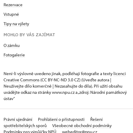
Rezervace
Vstupné
Tipy na výlety
MOHLO BY VÁS ZAJÍMAT
O zámku
Fotogalerie
Není-li výslovně uvedeno jinak, podléhají fotografie a texty
licenci
Creative Commons
(CC BY-NC-ND 3.0 CZ) (Uveďte autora |
Neužívejte dílo komerčně | Nezasahujte do díla). Při užití obsahu
uvádějte odkaz na stránky www.npu.cz a „zdroj: Národní památkový
ústav“
Právní ujednání
Prohlášení o přístupnosti
Řešení
spotřebitelských sporů
Všeobecné obchodní podmínky
Podmínky pro výpůjčky NPÚ
webeditor@npu.cz