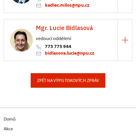
kadlec.milos@npu.cz
ÚPS na Sychrově
Mgr. Lucie Bidlasová
3/, Sychrov 3
vedoucí oddělení
773 775 944
bidlasova.lucie@npu.cz
ÚPS na Sychrově
Zámecký park 1/, Slatiňany
ZPĚT NA VÝPIS TISKOVÝCH ZPRÁV
Domů
Akce