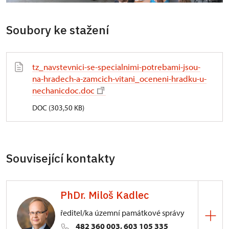
Soubory ke stažení
tz_navstevnici-se-specialnimi-potrebami-jsou-
na-hradech-a-zamcich-vitani_oceneni-hradku-u-
nechanicdoc.doc
DOC (303,50 KB)
Související kontakty
PhDr. Miloš Kadlec
ředitel/ka územní památkové správy
482 360 003, 603 105 335