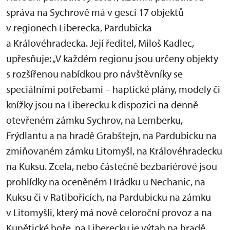
správa na Sychrově má v gesci 17 objektů
v regionech Liberecka, Pardubicka
a Královéhradecka. Její ředitel, Miloš Kadlec,
upřesňuje: „V každém regionu jsou určeny objekty
s rozšířenou nabídkou pro návštěvníky se
speciálními potřebami – haptické plány, modely či
knížky jsou na Liberecku k dispozici na denně
otevřeném zámku Sychrov, na Lemberku,
Frýdlantu a na hradě Grabštejn, na Pardubicku na
zmiňovaném zámku Litomyšl, na Královéhradecku
na Kuksu. Zcela, nebo částečně bezbariérové jsou
prohlídky na oceněném Hrádku u Nechanic, na
Kuksu či v Ratibořicích, na Pardubicku na zámku
v Litomyšli, který má nově celoroční provoz a na
Kunětické hoře, na Liberecku je výtah na hradě