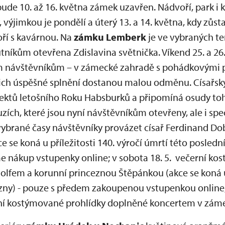
bude 10. až 16. května zámek uzavřen. Nádvoří, park i
 výjimkou je pondělí a úterý 13. a 14. května, kdy zů
oří s kavárnou. Na
zámku Lemberk
je ve vybraných t
tníkům otevřena Zdislavina světnička. Víkend 25. a 26
m návštěvníkům – v zámecké zahradě s pohádkovými 
jejich úspěšné splnění dostanou malou odměnu. Císařs
jektů letošního Roku Habsburků a připomíná osudy t
ích, které jsou nyní návštěvníkům otevřeny, ale i spe
vybrané časy návštěvníky provázet císař Ferdinand Do
e se koná u příležitosti 140. výročí úmrtí této posled
e nákup vstupenky online; v sobota 18. 5. večerní ko
lfem a korunní princeznou Štěpánkou (akce se koná u p
zny) - pouze s předem zakoupenou vstupenkou online; 
vní kostýmované prohlídky doplněné koncertem v záme