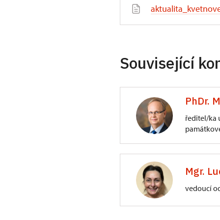
aktualita_kvetnov
Související ko
PhDr. M
ředitel/ka
památkové
ÚPS na Sychrově
3/, Sychrov 3
Mgr. Lu
vedoucí o
ÚPS na Sychrově