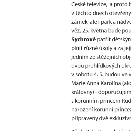
České televize, a proto 
v těchto dnech otevřeny,
zámek, ale i park a nádv
věž, 25. května bude pou
Sychrově
patřit dětský
plnit různé úkoly a za 
jedním ze stěžejních ob
dvou prohlídkových okruz
v sobotu 4. 5. budou ve 
Marie Anna Karolína (akc
královny) - doporučujem
s korunním princem Rudo
narození korunní prince
připraveny dvě exkluzi