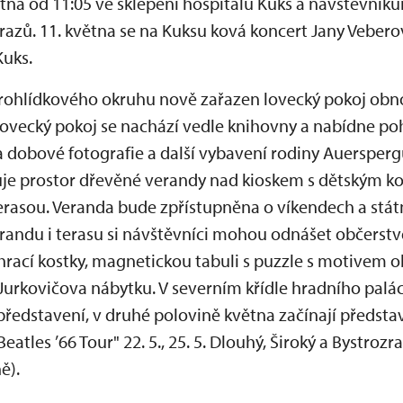
větna od 11:05 ve sklepení hospitálu Kuks a návštěvní
azů. 11. května se na Kuksu ková koncert Jany Veberov
uks.
rohlídkového okruhu nově zařazen lovecký pokoj obn
ovecký pokoj se nachází vedle knihovny a nabídne po
na dobové fotografie a další vybavení rodiny Auersperg
uje prostor dřevěné verandy nad kioskem s dětským 
rasou. Veranda bude zpřístupněna o víkendech a státn
randu i terasu si návštěvníci mohou odnášet občerstv
rací kostky, magnetickou tabuli s puzzle s motivem ob
í Jurkovičova nábytku. V severním křídle hradního palác
edstavení, v druhé polovině května začínají předsta
les ’66 Tour" 22. 5., 25. 5. Dlouhý, Široký a Bystrozrak
ě).