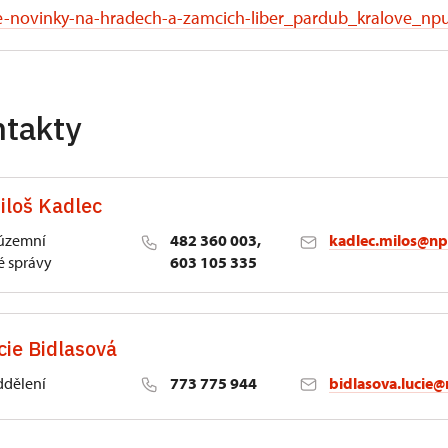
e-novinky-na-hradech-a-zamcich-liber_pardub_kralove_np
ntakty
iloš Kadlec
 územní
482 360 003,
kadlec.milos@np
 správy
603 105 335
cie Bidlasová
ddělení
773 775 944
bidlasova.lucie@