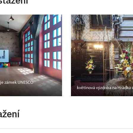
stažení
oč je zámek UNESCO
květinová výzdoba na Hrádku 
ažení