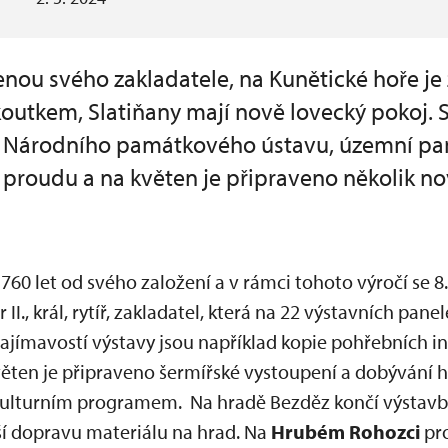
ou svého zakladatele, na Kunětické hoře je
outkem, Slatiňany mají nově lovecký pokoj.
ě Národního památkového ústavu, územní pa
 proudu a na květen je připraveno několik n
760 let od svého založení a v rámci tohoto výročí se 8
I., král, rytíř, zakladatel, která na 22 výstavních pa
jímavostí výstavy jsou například kopie pohřebních in
 květen je připraveno šermířské vystoupení a dobývání 
kulturním programem. Na hradě Bezděz končí výstav
ší dopravu materiálu na hrad. Na
Hrubém Rohozci
pr