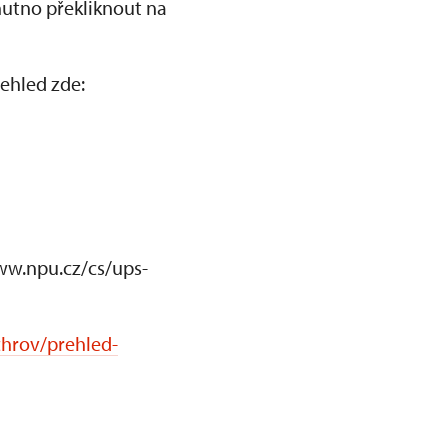
nutno překliknout na
ehled zde:
www.npu.cz/cs/ups-
chrov/prehled-