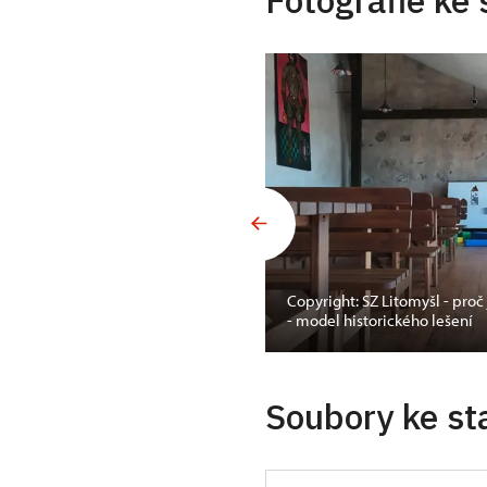
Fotografie ke 
Copyright: SZ Litomyšl - pr
- model historického lešení
Soubory ke st