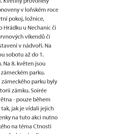
. Květiny provoněly
obnoveny v loňském roce
ní pokoj, ložnice,
o Hrádku u Nechanic či
ervnových víkendů či
stavení v nádvoří. Na
ou sobotu až do 1.
 Na 8. květen jsou
 v zámeckém parku.
sti zámeckého parku byly
torii zámku. Soirée
května - pouze během
, jak je vídali jejich
penky na tuto akci nutno
ského na téma Ctnosti