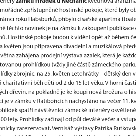
teriéry
zámku Hrádek u Nechanic
květinová aranžmá
imořádně zpřístupněné hostinské pokoje, které byly 
 rámci roku Habsburků, přibylo císařské apartmá (toalet
ě těchto novinek je na zámku k zakoupení publikace 
hů. Hostinské pokoje budou k vidění opět až během č
a květen jsou připravena divadelní a muzikálová před
května zahájena prodejní výstava azalek, která je každ
vanou prohlídkou (vždy jiné části) zámeckého parku.
lídky zbrojnic, na 25. květen Letohrátky – dětský den
á charitativní běh dětí od 2 do 15 let věku. V horní čá
ch dřevin, na pokladně je ke koupi nová brožura o his
cí je v zámku v Ratibořicích nachystáno na večer 11. 
ídek spatří návštěvníci zámecké interiéry osvětlené tak
200 lety. Prohlídky začínají od půl deváté večer a vstu
efonicky zarezervovat. Vernisáž výstavy Patrika Rutkov