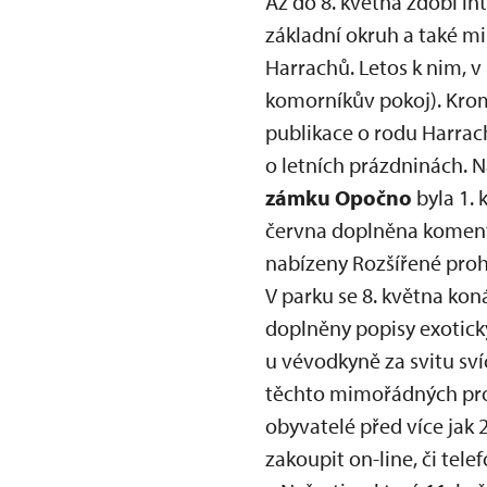
Až do 8. května zdobí in
základní okruh a také m
Harrachů. Letos k nim, v
komorníkův pokoj). Krom
publikace o rodu Harrac
o letních prázdninách. N
zámku Opočno
byla 1. 
června doplněna komento
nabízeny Rozšířené proh
V parku se 8. května kon
doplněny popisy exotický
u vévodkyně za svitu sví
těchto mimořádných prohl
obyvatelé před více jak 
zakoupit on-line, či tel