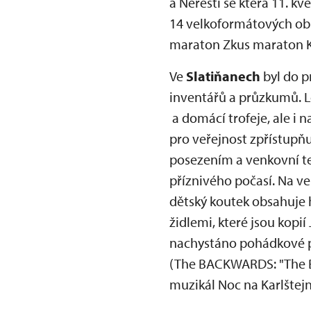
a Neřesti se která 11. k
14 velkoformátových obr
maraton Zkus maraton K
Ve
Slatiňanech
byl do p
inventářů a průzkumů. L
a domácí trofeje, ale i 
pro veřejnost zpřístupň
posezením a venkovní te
příznivého počasí. Na ve
dětský koutek obsahuje h
židlemi, které jsou kopi
nachystáno pohádkové př
(The BACKWARDS: "The Beat
muzikál Noc na Karlštejn