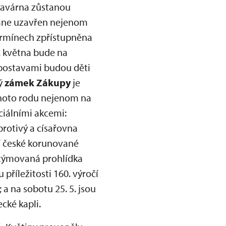
 kavárna zůstanou
stane uzavřen nejenom
ermínech zpřístupněna
. května bude na
postavami budou děti
ký
zámek Zákupy
je
ohoto rodu nejenom na
ciálními akcemi:
brotivý a císařovna
ní české korunované
stýmovaná prohlídka
říležitosti 160. výročí
a na sobotu 25. 5. jsou
cké kapli.