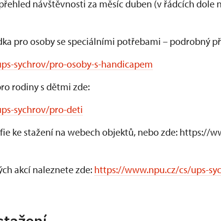
 přehled návštěvnosti za měsíc duben (v řádcích dole 
dka pro osoby se speciálními potřebami – podrobný př
ups-sychrov/pro-osoby-s-handicapem
ro rodiny s dětmi zde:
ps-sychrov/pro-deti
afie ke stažení na webech objektů, nebo zde: https://
ch akcí naleznete zde:
https://www.npu.cz/cs/ups-sy