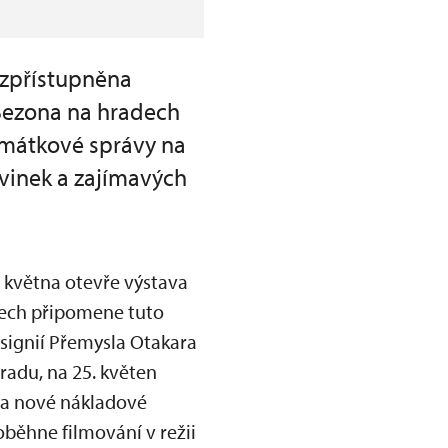
 zpřístupněna
 Sezona na hradech
mátkové správy na
ovinek a zajímavých
. května otevře výstava
nelech připomene tuto
signií Přemysla Otakara
hradu, na 25. květen
ba nové nákladové
oběhne filmování v režii