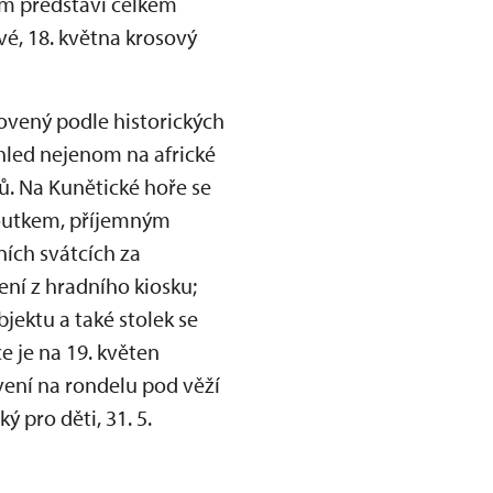
kům představí celkem
é, 18. května krosový
ovený podle historických
hled nejenom na africké
ů. Na Kunětické hoře se
koutkem, příjemným
ích svátcích za
ení z hradního kiosku;
jektu a také stolek se
e je na 19. květen
vení na rondelu pod věží
ý pro děti, 31. 5.