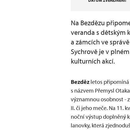
DATUM ZVEŘEJNĚNÍ:
Na Bezdězu připomen
veranda s dětským k
a zámcích ve správ
Sychrově je v plném
kulturních akcí.
Bezděz
letos připomíná 
s názvem Přemysl Otakar I
významnou osobnost - za
II. či jeho meče. Na 11.
noční výstup doplněný 
lanovky, která zjednodu